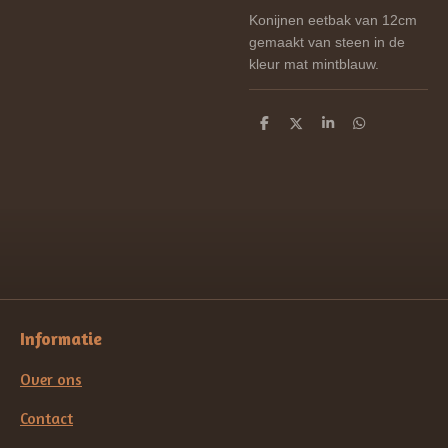
Konijnen eetbak van 12cm
gemaakt van steen in de
kleur mat mintblauw.
D
D
S
D
e
e
h
e
l
e
a
l
e
l
r
e
n
e
n
Informatie
Over ons
Contact