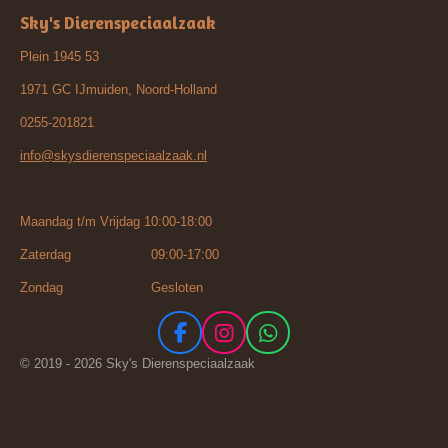
Sky's Dierenspeciaalzaak
Plein 1945 53
1971 GC IJmuiden, Noord-Holland
0255-201821
info@skysdierenspeciaalzaak.nl
Maandag t/m Vrijdag 10:00-18:00
Zaterdag 09:00-17:00
Zondag Gesloten
F
I
W
a
n
h
© 2019 - 2026 Sky's Dierenspeciaalzaak
c
s
a
e
t
t
b
a
s
o
g
A