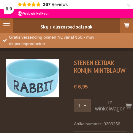
×
267
Reviews
9,9
Sky's
dierenspeciaalzaak
Gratis verzending binnen NL vanaf €50,- muv
diepvriesproducten
STENEN EETBAK
KONIJN MINTBLAUW
€ 6,95
In
winkelwagen
Artikelnummer:
0203256