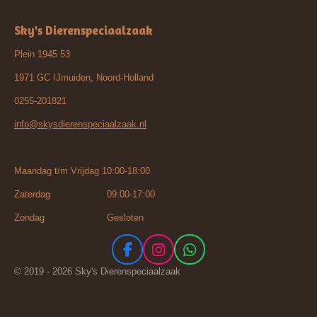
Sky's Dierenspeciaalzaak
Plein 1945 53
1971 GC IJmuiden, Noord-Holland
0255-201821
info@skysdierenspeciaalzaak.nl
Maandag t/m Vrijdag 10:00-18:00
Zaterdag 09:00-17:00
Zondag Gesloten
F
I
W
a
n
h
© 2019 - 2026 Sky's Dierenspeciaalzaak
c
s
a
e
t
t
b
a
s