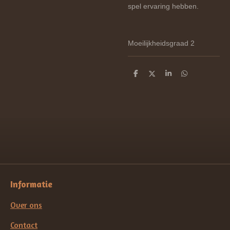
spel ervaring hebben.
Moeilijkheidsgraad 2
D
D
S
D
e
e
h
e
l
e
a
l
e
l
r
e
n
e
n
Informatie
Over ons
Contact