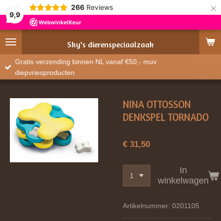
×
266
Reviews
9,9
Sky's
dierenspeciaalzaak
Gratis verzending binnen NL vanaf €50,- muv
diepvriesproducten
NINA OTTOSSON
DENKSPEL TORNADO
€ 31,50
In
winkelwagen
Artikelnummer:
0201105