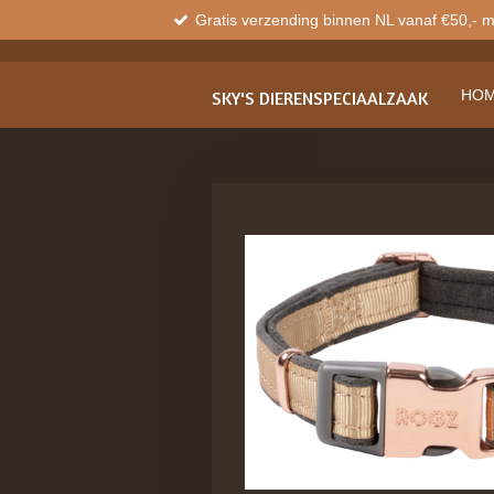
Gratis verzending binnen NL vanaf €50,- 
Ga
direct
naar
de
HO
SKY'S
DIERENSPECIAALZAAK
hoofdinhoud