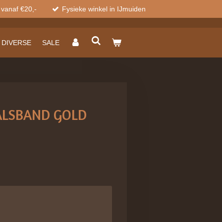
 vanaf €20,-
Fysieke winkel in IJmuiden
DIVERSE
SALE
ALSBAND GOLD