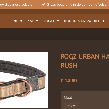
muv diepvriesproducten
Gratis bezorging in de gemeente Velsen
ME
HOND
KAT
VOGEL
KONIJN & KNAAGDIER
ROGZ URBAN H
RUSH
€ 14,99
Maat