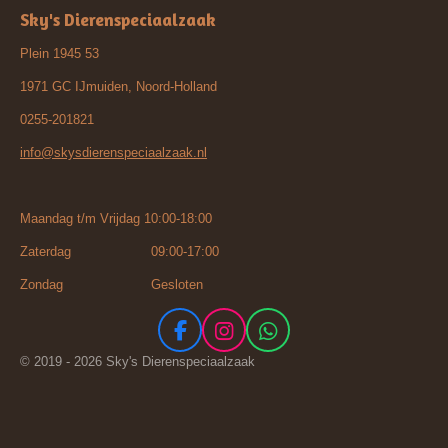
Sky's Dierenspeciaalzaak
Plein 1945 53
1971 GC IJmuiden, Noord-Holland
0255-201821
info@skysdierenspeciaalzaak.nl
Maandag t/m Vrijdag 10:00-18:00
Zaterdag 09:00-17:00
Zondag Gesloten
F
I
W
a
n
h
© 2019 - 2026 Sky's Dierenspeciaalzaak
c
s
a
e
t
t
b
a
s
o
g
A