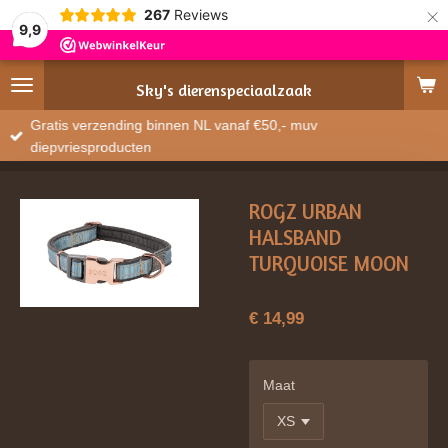
×
267
Reviews
9,9
Sky's
dierenspeciaalzaak
Gratis verzending binnen NL vanaf €50,- muv
diepvriesproducten
ROGZ URBAN
HALSBAND
TURQUOISE MOON
€ 14,99
Maat