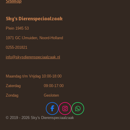
Sitemap
Sky's Dierenspeciaalzaak
Plein 1945 53
1971 GC IJmuiden, Noord-Holland
0255-201821
info@skysdierenspeciaalzaak.nl
Maandag t/m Vrijdag 10:00-18:00
Zaterdag 09:00-17:00
Zondag Gesloten
F
I
W
a
n
h
© 2019 - 2026 Sky's Dierenspeciaalzaak
c
s
a
e
t
t