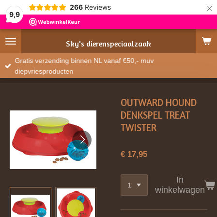
×
266
Reviews
9,9
Sky's
dierenspeciaalzaak
Gratis verzending binnen NL vanaf €50,- muv
diepvriesproducten
OUTWARD HOUND
DENKSPEL TREAT
TWISTER
€ 17,95
In
winkelwagen