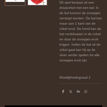
Dit spel bestaat uit een
draaicirkel met een bal. In
de bal kunnen de snoepjes
verstopt worden. De bal kan
maar aan 1 kant van de
cirkel eruit. De hond kan de
bal ronddraaien in de cirkel
en daar de snoepjes eruit
krijgen. Indien de bal uit de
cirkel gaat kan hij op de
vloer verder spelen tot alle
snoepjes eruit zijn.
Moeilijkheidsgraad 2
D
D
S
D
e
e
h
e
l
e
a
l
e
l
r
e
n
e
n