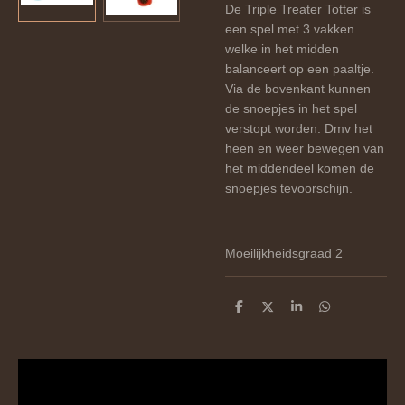
De Triple Treater Totter is
een spel met 3 vakken
welke in het midden
balanceert op een paaltje.
Via de bovenkant kunnen
de snoepjes in het spel
verstopt worden. Dmv het
heen en weer bewegen van
het middendeel komen de
snoepjes tevoorschijn.
Moeilijkheidsgraad 2
D
D
S
D
e
e
h
e
l
e
a
l
e
l
r
e
n
e
n