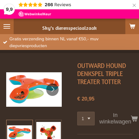
×
266
Reviews
9,9
Sky's
dierenspeciaalzaak
Gratis verzending binnen NL vanaf €50,- muv
diepvriesproducten
OUTWARD HOUND
DENKSPEL TRIPLE
TREATER TOTTER
€ 20,95
In
winkelwagen