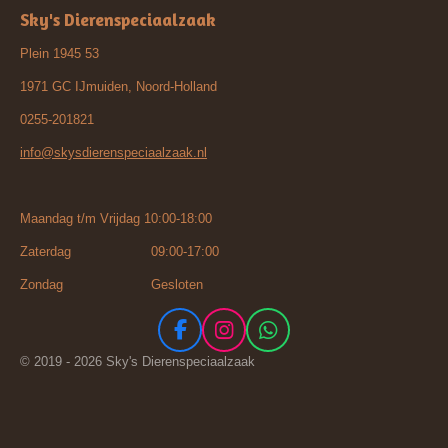
Sky's Dierenspeciaalzaak
Plein 1945 53
1971 GC IJmuiden, Noord-Holland
0255-201821
info@skysdierenspeciaalzaak.nl
Maandag t/m Vrijdag 10:00-18:00
Zaterdag 09:00-17:00
Zondag Gesloten
F
I
W
a
n
h
© 2019 - 2026 Sky's Dierenspeciaalzaak
c
s
a
e
t
t
b
a
s
o
g
A