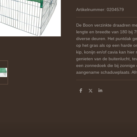
Artikelnummer:
0204579
De Boon verzinkte draadren me
lengte en breedte van 180 bij 
diverse deuren. Het puntdak gee
op het gras als op een harde 
kip, konijn en/of cavia kan hie
genieten van de buitenlucht, te
een zonnedoek die bij zonnige
aangename schaduwplaats. Afm
D
D
S
e
e
h
l
e
a
e
l
r
n
e