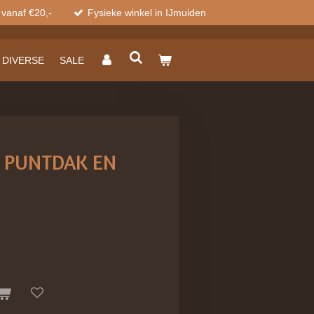
 vanaf €20,-
Fysieke winkel in IJmuiden
DIVERSE
SALE
 PUNTDAK EN