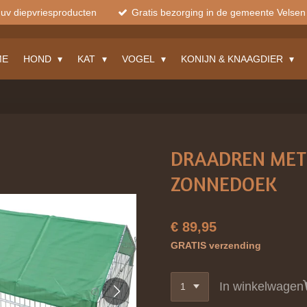
muv diepvriesproducten
Gratis bezorging in de gemeente Velsen
ME
HOND
KAT
VOGEL
KONIJN & KNAAGDIER
DRAADREN MET
ZONNEDOEK
€ 89,95
GRATIS verzending
In winkelwagen