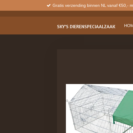
Gratis verzending binnen NL vanaf €50,- 
Ga
direct
naar
de
HO
SKY'S
DIERENSPECIAALZAAK
hoofdinhoud