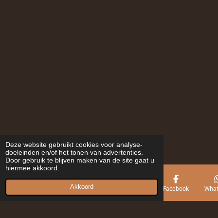
Deze website gebruikt cookies voor analyse-
doeleinden en/of het tonen van advertenties.
Door gebruik te blijven maken van de site gaat u
hiermee akkoord.
Akkoord
E-mailadres
Telefoonnummer
Kaart
Facebook
What