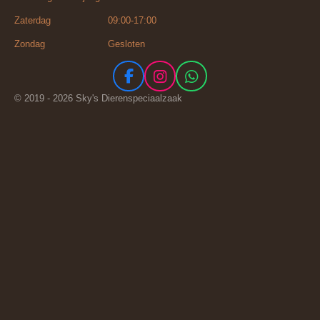
Zaterdag 09:00-17:00
Zondag Gesloten
F
I
W
a
n
h
© 2019 - 2026 Sky's Dierenspeciaalzaak
c
s
a
e
t
t
b
a
s
o
g
A
o
r
p
k
a
p
m