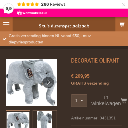
×
266
Reviews
9,9
Sky's
dierenspeciaalzaak
Gratis verzending binnen NL vanaf €50,- muv
diepvriesproducten
DECORATIE OLIFANT
€ 209,95
GRATIS verzending
In
winkelwagen
Artikelnummer:
0431351