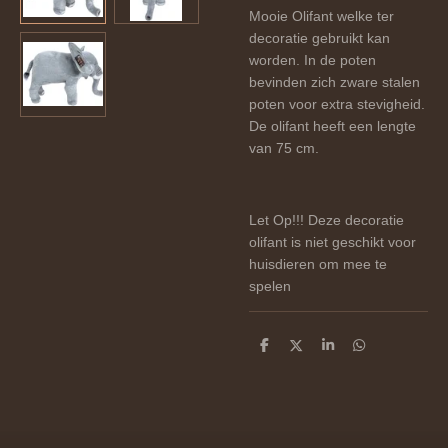
Mooie Olifant welke ter
decoratie gebruikt kan
worden. In de poten
bevinden zich zware stalen
poten voor extra stevigheid.
De olifant heeft een lengte
van 75 cm.
Let Op!!! Deze decoratie
olifant is niet geschikt voor
huisdieren om mee te
spelen
D
D
S
D
e
e
h
e
l
e
a
l
e
l
r
e
n
e
n