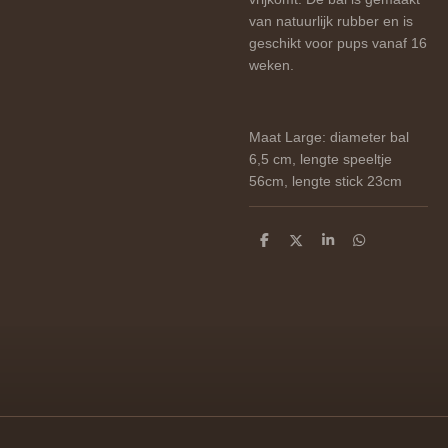
van natuurlijk rubber en is
geschikt voor pups vanaf 16
weken.
Maat
Large: diameter bal
6,5 cm, lengte speeltje
56cm, lengte stick 23cm
D
D
S
D
e
e
h
e
l
e
a
l
e
l
r
e
n
e
n