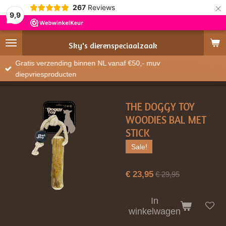
×
267
Reviews
9,9
Sky's
dierenspeciaalzaak
Gratis verzending binnen NL vanaf €50,- muv
diepvriesproducten
THE DOGGY TOY
WOODIES BAL MET
STICK
Sale!
€ 23,95
€ 29,95
In
winkelwagen