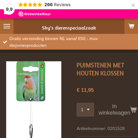
×
266
Reviews
9,9
Sky's
dierenspeciaalzaak
Gratis verzending binnen NL vanaf €50,- muv
diepvriesproducten
PUIMSTENEN MET
HOUTEN KLOSSEN
€ 11,95
In
winkelwagen
Artikelnummer:
0201528