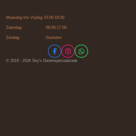
Maandag t/m Vrijdag 10:00-18:00
Zaterdag 09:00-17:00
Zondag Gesloten
F
I
W
a
n
h
© 2019 - 2026 Sky's Dierenspeciaalzaak
c
s
a
e
t
t
b
a
s
o
g
A
o
r
p
k
a
p
m