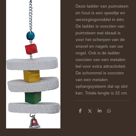
Deze ladder van puimsteen
en hout is een speeltje en
verzorgingsmiddel in één.
De ladder is voorzien van
puimsteen wat ideaal is
voor het scherpen van de
snavel en nagels van uw
vogel. Ook is de ladder
voorzien van een metalen
bel voor extra attractiviteit.
De schommel is voorzien
van een metalen
ophangsysteem dat op slot
kan. Totale lengte is 32 cm.
D
D
S
D
e
e
h
e
l
e
a
l
e
l
r
e
n
e
n