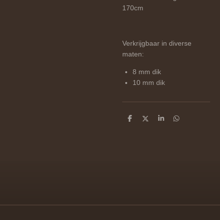
170cm
Verkrijgbaar in diverse
maten:
8 mm dik
10 mm dik
D
D
S
D
e
e
h
e
l
e
a
l
e
l
r
e
n
e
n