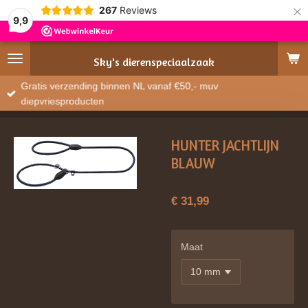
×
267
Reviews
9,9
Sky's
dierenspeciaalzaak
Gratis verzending binnen NL vanaf €50,- muv
diepvriesproducten
HUNTER JACHTLIJN
BLAUW
€ 31,99
Maat