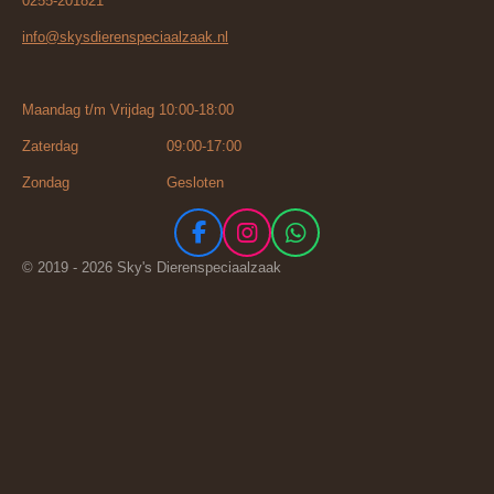
0255-201821
info@skysdierenspeciaalzaak.nl
Maandag t/m Vrijdag 10:00-18:00
Zaterdag 09:00-17:00
Zondag Gesloten
F
I
W
a
n
h
© 2019 - 2026 Sky's Dierenspeciaalzaak
c
s
a
e
t
t
b
a
s
o
g
A
o
r
p
k
a
p
m