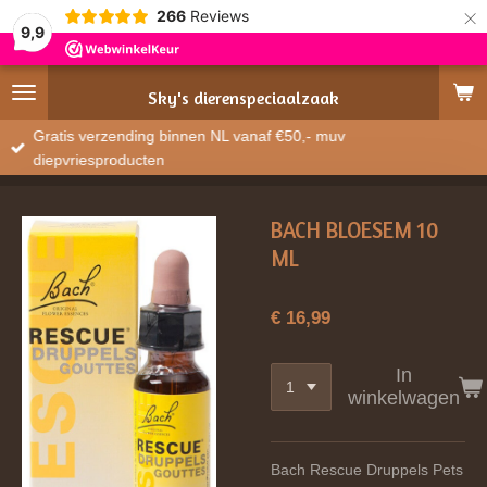
×
266
Reviews
9,9
Sky's
dierenspeciaalzaak
Gratis verzending binnen NL vanaf €50,- muv
diepvriesproducten
BACH BLOESEM 10
ML
€ 16,99
In
winkelwagen
Bach
Rescue Druppels Pets