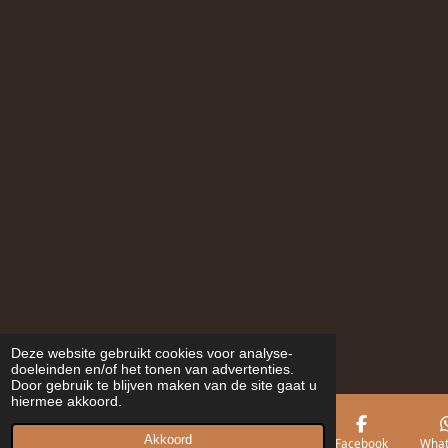
Deze website gebruikt cookies voor analyse-
doeleinden en/of het tonen van advertenties.
Door gebruik te blijven maken van de site gaat u
hiermee akkoord.
Akkoord
E-mailadres
Telefoonnummer
Kaart
Facebook
What