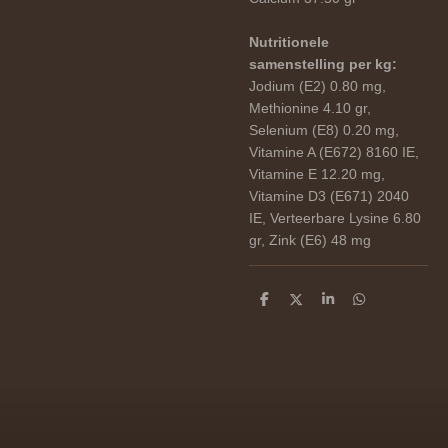
Nutritionele
samenstelling per kg:
Jodium (E2) 0.80 mg,
Methionine 4.10 gr,
Selenium (E8) 0.20 mg,
Vitamine A (E672) 8160 IE,
Vitamine E 12.20 mg,
Vitamine D3 (E671) 2040
IE, Verteerbare Lysine 6.80
gr, Zink (E6) 48 mg
D
D
S
D
e
e
h
e
l
e
a
l
e
l
r
e
n
e
n