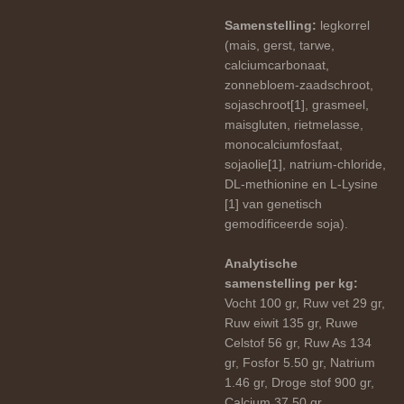
Samenstelling:
legkorrel
(mais, gerst, tarwe,
calciumcarbonaat,
zonnebloem-zaadschroot,
sojaschroot[1], grasmeel,
maisgluten, rietmelasse,
monocalciumfosfaat,
sojaolie[1], natrium-chloride,
DL-methionine en L-Lysine
[1] van genetisch
gemodificeerde soja).
Analytische
samenstelling per kg:
Vocht 100 gr, Ruw vet 29 gr,
Ruw eiwit 135 gr, Ruwe
Celstof 56 gr, Ruw As 134
gr, Fosfor 5.50 gr, Natrium
1.46 gr, Droge stof 900 gr,
Calcium 37.50 gr