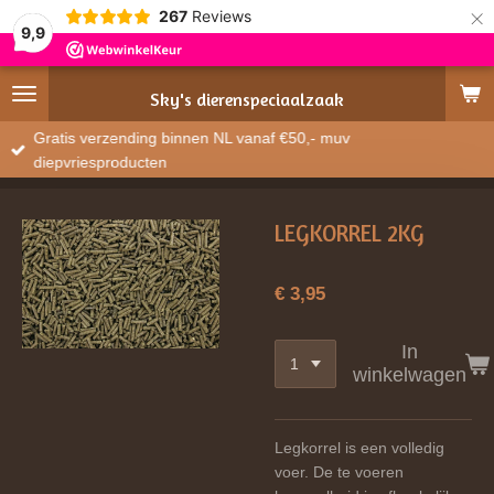
×
267
Reviews
9,9
Sky's
dierenspeciaalzaak
Gratis verzending binnen NL vanaf €50,- muv
diepvriesproducten
LEGKORREL 2KG
€ 3,95
In
winkelwagen
Legkorrel is een volledig
voer. De te voeren