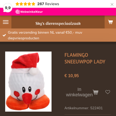
×
267
Reviews
9,9
Sky's
dierenspeciaalzaak
Gratis verzending binnen NL vanaf €50,- muv
diepvriesproducten
FLAMINGO
SNEEUWPOP LADY
€ 10,95
In
winkelwagen
Artikelnummer:
522401