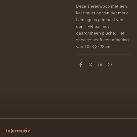
Deze sneeuwpop met een
kerstmuts op van het merk
flamingo is gemaakt van
een TPR bal met
daaromheen pluche. Het
speeltje heeft een afmeting
van 10x8,3x23cm
D
D
S
D
e
e
h
e
l
e
a
l
e
l
r
e
n
e
n
Informatie