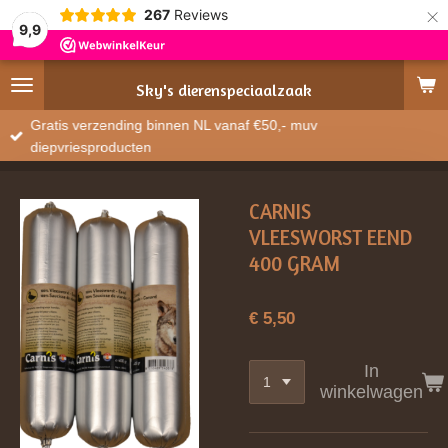
×
267
Reviews
9,9
Sky's
dierenspeciaalzaak
Gratis verzending binnen NL vanaf €50,- muv
diepvriesproducten
CARNIS
VLEESWORST EEND
400 GRAM
€ 5,50
In
winkelwagen