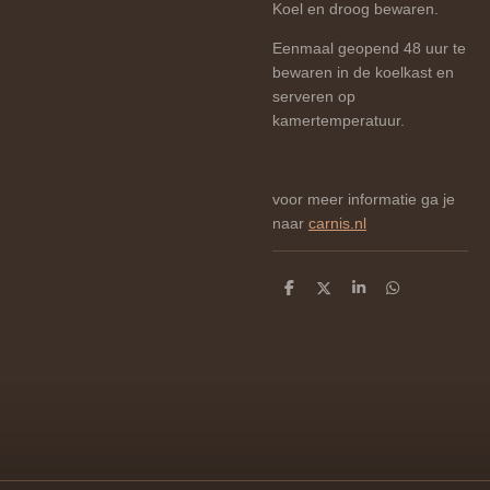
Koel en droog bewaren.
Eenmaal geopend 48 uur te
bewaren in de koelkast en
serveren op
kamertemperatuur.
voor meer informatie ga je
naar
carnis.nl
D
D
S
D
e
e
h
e
l
e
a
l
e
l
r
e
n
e
n