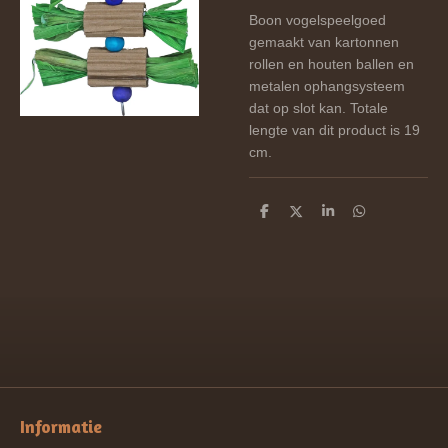
Boon vogelspeelgoed
gemaakt van kartonnen
rollen en houten ballen en
metalen ophangsysteem
dat op slot kan. Totale
lengte van dit product is 19
cm.
D
D
S
D
e
e
h
e
l
e
a
l
e
l
r
e
n
e
n
Informatie