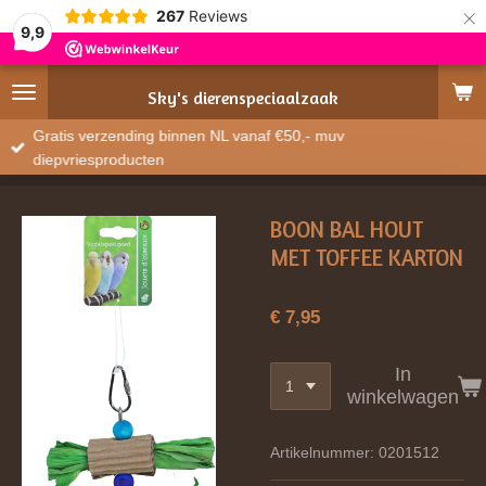
×
267
Reviews
9,9
Sky's
dierenspeciaalzaak
Gratis verzending binnen NL vanaf €50,- muv
diepvriesproducten
BOON BAL HOUT
MET TOFFEE KARTON
€ 7,95
In
winkelwagen
Artikelnummer:
0201512