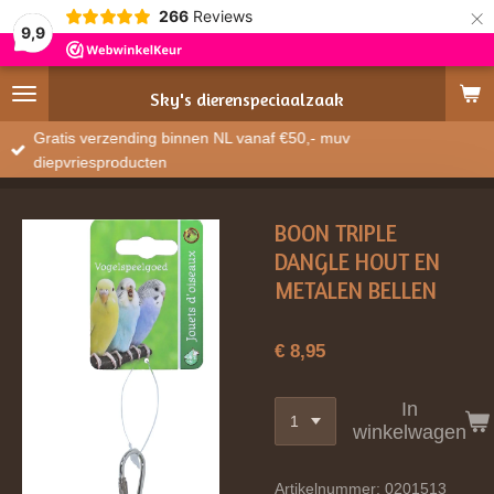
×
266
Reviews
9,9
Sky's
dierenspeciaalzaak
Gratis verzending binnen NL vanaf €50,- muv
diepvriesproducten
BOON TRIPLE
DANGLE HOUT EN
METALEN BELLEN
€ 8,95
In
winkelwagen
Artikelnummer:
0201513