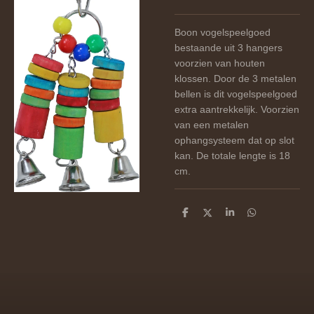
Boon vogelspeelgoed
bestaande uit 3 hangers
voorzien van houten
klossen. Door de 3 metalen
bellen is dit vogelspeelgoed
extra aantrekkelijk. Voorzien
van een metalen
ophangsysteem dat op slot
kan. De totale lengte is 18
cm.
D
D
S
D
e
e
h
e
l
e
a
l
e
l
r
e
n
e
n