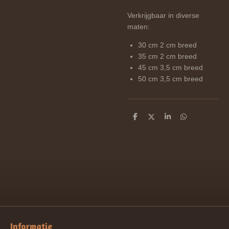
Verkrijgbaar in diverse
maten:
30 cm 2 cm breed
35 cm 2 cm breed
45 cm 3,5 cm breed
50 cm 3,5 cm breed
D
D
S
D
e
e
h
e
l
e
a
l
e
l
r
e
n
e
n
Informatie