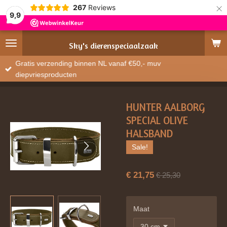
×
267
Reviews
9,9
Sky's
dierenspeciaalzaak
Gratis verzending binnen NL vanaf €50,- muv
diepvriesproducten
HUNTER AALBORG
SPECIAL OLIVE
HALSBAND
Sale!
€ 21,75
€ 25,30
Maat