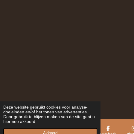
Deze website gebruikt cookies voor analyse-
doeleinden en/of het tonen van advertenties.
Door gebruik te blijven maken van de site gaat u
hiermee akkoord.
Akkoord
E-mailadres
Telefoonnummer
Kaart
Facebook
What