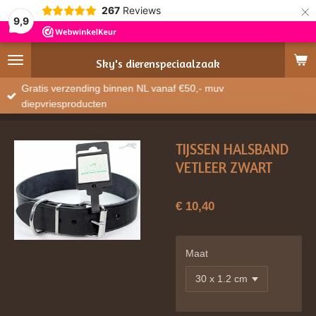
×
267
Reviews
9,9
Sky's
dierenspeciaalzaak
Gratis verzending binnen NL vanaf €50,- muv
diepvriesproducten
TIJSSEN HALSBAND
VETLEER ZWART
€ 10,40
Maat