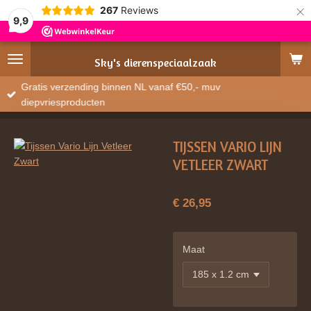
×
267
Reviews
9,9
Sky's
dierenspeciaalzaak
Gratis verzending binnen NL vanaf €50,- muv
diepvriesproducten
TIJSSEN VARIO LIJN
VETLEER ZWART
€ 26,95
Maat