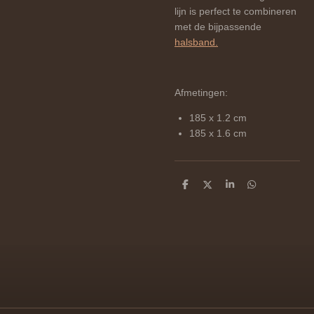
lijn is perfect te combineren
met de bijpassende
halsband.
Afmetingen:
185 x 1.2 cm
185 x 1.6 cm
D
D
S
D
e
e
h
e
l
e
a
l
e
l
r
e
n
e
n